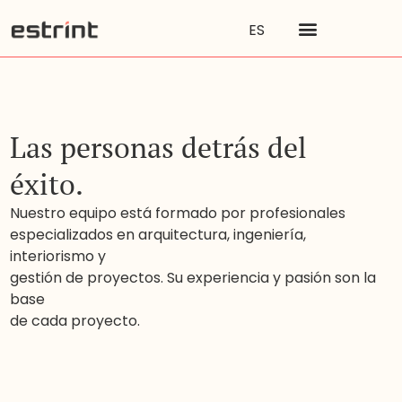
ES
L
a
s
p
e
r
s
o
n
a
s
d
e
t
r
á
s
d
e
l
é
x
i
t
o
.
N
u
e
s
t
r
o
e
q
u
i
p
o
e
s
t
á
f
o
r
m
a
d
o
p
o
r
p
r
o
f
e
s
i
o
n
a
l
e
s
e
s
p
e
c
i
a
l
i
z
a
d
o
s
e
n
a
r
q
u
i
t
e
c
t
u
r
a
,
i
n
g
e
n
i
e
r
í
a
,
i
n
t
e
r
i
o
r
i
s
m
o
y
g
e
s
t
i
ó
n
d
e
p
r
o
y
e
c
t
o
s
.
S
u
e
x
p
e
r
i
e
n
c
i
a
y
p
a
s
i
ó
n
s
o
n
l
a
b
a
s
e
d
e
c
a
d
a
p
r
o
y
e
c
t
o
.