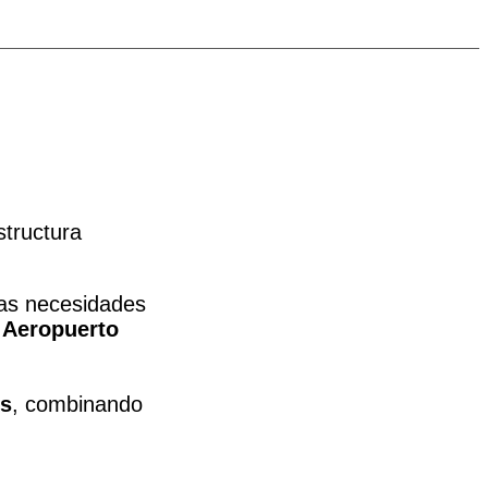
structura
las necesidades
l
Aeropuerto
es
, combinando