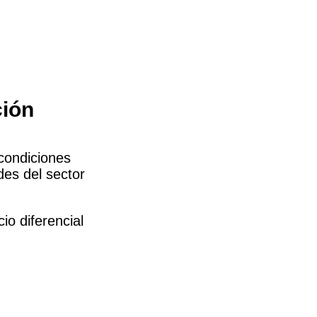
ción
condiciones
des del sector
o diferencial