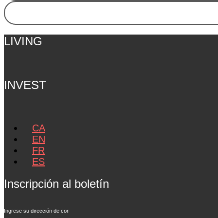
LIVING
INVEST
CA
EN
FR
ES
Inscripción al boletín