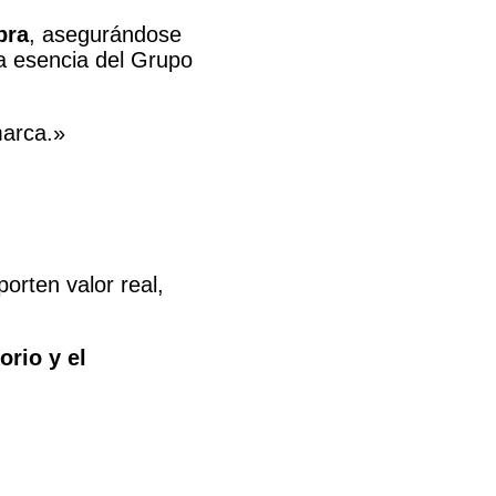
bra
, asegurándose
la esencia del Grupo
marca.»
orten valor real,
orio y el