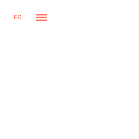
Résidenc
FR
Passive
FIDENCIS
-
RÉSIDENCE
ANDORRE
-
RÉSIDENCE
PASSIVE