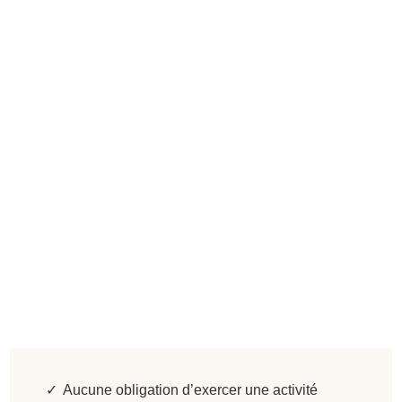
Les bénéfices
d'une résidence
passive en Andorre
Aucune obligation d’exercer une activité