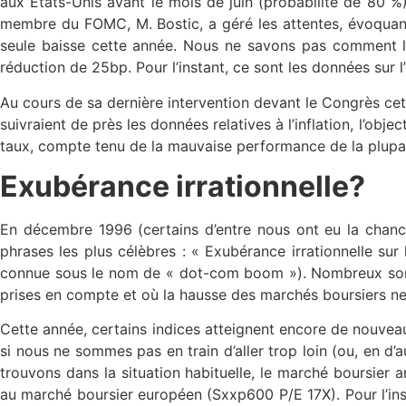
aux États-Unis avant le mois de juin (probabilité de 80 %)
membre du FOMC, M. Bostic, a géré les attentes, évoquant u
seule baisse cette année. Nous ne savons pas comment l
réduction de 25bp. Pour l’instant, ce sont les données sur l
Au cours de sa dernière intervention devant le Congrès cett
suivraient de près les données relatives à l’inflation, l’obj
taux, compte tenu de la mauvaise performance de la plupar
Exubérance irrationnelle?
En décembre 1996 (certains d’entre nous ont eu la chance
phrases les plus célèbres : « Exubérance irrationnelle sur
connue sous le nom de « dot-com boom »). Nombreux son
prises en compte et où la hausse des marchés boursiers ne 
Cette année, certains indices atteignent encore de nouveau
si nous ne sommes pas en train d’aller trop loin (ou, en d’
trouvons dans la situation habituelle, le marché boursier 
au marché boursier européen (Sxxp600 P/E 17X). Pour l’insta