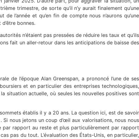
 janvier 2025. D’autre part, pour aggraver la situation, un
ème trimestre, de sorte qu’il n’y aurait finalement qu’une
 de l’année et qu’en fin de compte nous n’aurons qu’une
t d’être bonnes.
torités n’étaient pas pressées de réduire les taux et qu’ils
yons fait un aller-retour dans les anticipations de baisse des
érale de l’époque Alan Greenspan, a prononcé l’une de ses
oursiers et en particulier des entreprises technologiques,
la situation actuelle, où seules les nouvelles positives son
mmets établis il y a 20 ans. La question ici, est de savoir
). Si nous jetons un coup d’œil aux valorisations, nous nous
 par rapport au reste et plus particulièrement par rapport
s pas du tout. L’évaluation des États-Unis, en particulier,