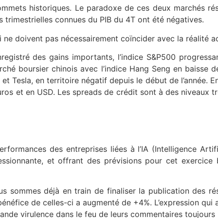
 sommets historiques. Le paradoxe de ces deux marchés rés
 trimestrielles connues du PIB du 4T ont été négatives.
i ne doivent pas nécessairement coïncider avec la réalité ac
enregistré des gains importants, l’indice S&P500 progress
rché boursier chinois avec l’indice Hang Seng en baisse d
et Tesla, en territoire négatif depuis le début de l’année. 
ros et en USD. Les spreads de crédit sont à des niveaux tr
erformances des entreprises liées à l’IA (Intelligence Art
essionnante, et offrant des prévisions pour cet exercice
us sommes déjà en train de finaliser la publication des r
 bénéfice de celles-ci a augmenté de +4%. L’expression qui a 
e virulence dans le feu de leurs commentaires toujours liés 